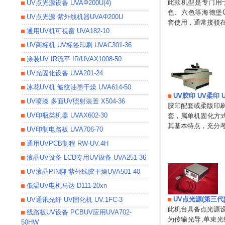
此款机型是专门用
UV点光源设备 UVAΦ200U(4)
色、六色等海德堡G
UV点光源 紫外线机器UVAΦ200U
套使用，通常接驳
通用UV机可视窗 UVA182-10
UV商标机 UV标签印刷 UVAC301-36
涂装UV IR流平 IR/UVAX1008-50
UV光固化设备 UVA201-24
冰花UV机 皱纹油墨干燥 UVA614-50
UV胶印 UV柔印 UV
UV喷漆 多面UV照射装置 X504-36
胶印配套或柔版印刷
UV印瓶类机器 UVAX602-30
套，属单机固化方
其基本特点，充分
UV印制电路板 UVA706-70
通用UVPCB制程 RW-UV.4H
液晶UV设备 LCD专用UV设备 UVA251-36
UV液晶PIN脚 紫外线胶干燥UVA501-40
低温UV电机马达 D111-20xn
UV点光源(第三代) Φ
UV通讯光纤 UV固化机 UV.1FC-3
此机台具备点光源设
线路板UV设备 PCBUV应用UVA702-
为传输光导,单束光
50HW