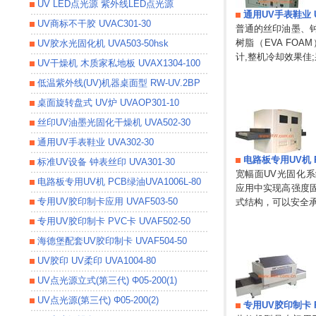
UV LED点光源 紫外线LED点光源
通用UV手表鞋业 UV
UV商标不干胶 UVAC301-30
普通的丝印油墨、
树脂（EVA FO
UV胶水光固化机 UVA503-50hsk
计,整机冷却效果佳
UV干燥机 木质家私地板 UVAX1304-100
低温紫外线(UV)机器桌面型 RW-UV.2BP
桌面旋转盘式 UV炉 UVAOP301-10
丝印UV油墨光固化干燥机 UVA502-30
通用UV手表鞋业 UVA302-30
电路板专用UV机 PC
标准UV设备 钟表丝印 UVA301-30
宽幅面UV光固化系
电路板专用UV机 PCB绿油UVA1006L-80
应用中实现高强度
专用UV胶印制卡应用 UVAF503-50
式结构，可以安全
专用UV胶印制卡 PVC卡 UVAF502-50
海德堡配套UV胶印制卡 UVAF504-50
UV胶印 UV柔印 UVA1004-80
UV点光源立式(第三代) Φ05-200(1)
UV点光源(第三代) Φ05-200(2)
专用UV胶印制卡 PV