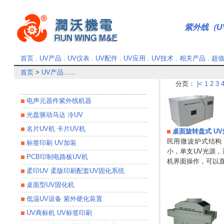
紫外线（UV
首页
.
UV产品
.
UV仪表
.
UV配件
.
UV应用
.
UV技术
.
相关产品
.
超
首页
>
UV产品
......
分页：
|<
1
2
3
电声元器件紫外线机器
光盘驱动马达 冷UV
名片UV机 卡片UV机
桌面旋转盘式 UV炉 
民用微波炉式结构
标签印刷 UV加装
小，单支UV光源，
PCB印制电路板UV机
机界面操作，可以
柔印UV 柔版印刷配套UV固化系统
桌面型UV固化机
低温UV设备 紫外硬化装置
UV商标机 UV标签印刷