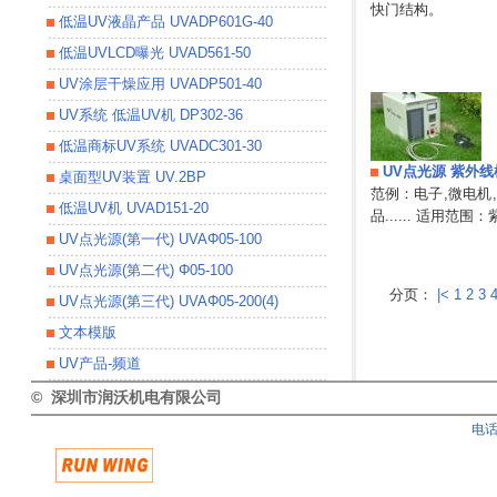
快门结构。
低温UV液晶产品 UVADP601G-40
低温UVLCD曝光 UVAD561-50
UV涂层干燥应用 UVADP501-40
UV系统 低温UV机 DP302-36
低温商标UV系统 UVADC301-30
UV点光源 紫外线机
桌面型UV装置 UV.2BP
范例：电子,微电机,
低温UV机 UVAD151-20
品...... 适用范围
UV点光源(第一代) UVAΦ05-100
UV点光源(第二代) Φ05-100
分页：
|<
1
2
3
UV点光源(第三代) UVAΦ05-200(4)
文本模版
UV产品-频道
© 深圳市润沃机电有限公司
电话T