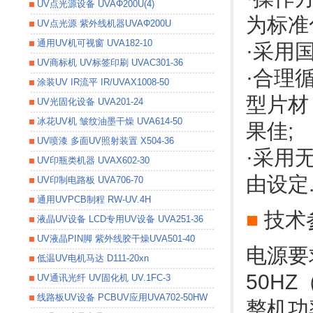
UV点光源设备 UVAΦ200U(4)
为标准
UV点光源 紫外线机器UVAΦ200U
通用UV机可视窗 UVA182-10
·采用
UV商标机 UV标签印刷 UVAC301-36
·合理
涂装UV IR流平 IR/UVAX1008-50
型片材
UV光固化设备 UVA201-24
冰花UV机 皱纹油墨干燥 UVA614-50
果佳;
UV喷漆 多面UV照射装置 X504-36
·采用
UV印瓶类机器 UVAX602-30
由设定
UV印制电路板 UVA706-70
通用UVPCB制程 RW-UV.4H
■
技术
液晶UV设备 LCD专用UV设备 UVA251-36
UV液晶PIN脚 紫外线胶干燥UVA501-40
电源要
低温UV电机马达 D111-20xn
50H
UV通讯光纤 UV固化机 UV.1FC-3
线路板UV设备 PCBUV应用UVA702-50HW
整机功