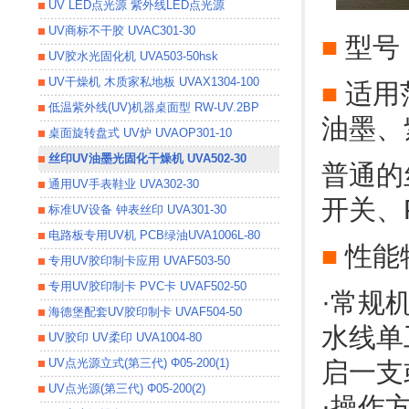
UV LED点光源 紫外线LED点光源
UV商标不干胶 UVAC301-30
■
型号：
UV胶水光固化机 UVA503-50hsk
UV干燥机 木质家私地板 UVAX1304-100
■
适用
低温紫外线(UV)机器桌面型 RW-UV.2BP
油墨、
桌面旋转盘式 UV炉 UVAOP301-10
丝印UV油墨光固化干燥机 UVA502-30
普通的
通用UV手表鞋业 UVA302-30
开关、
标准UV设备 钟表丝印 UVA301-30
电路板专用UV机 PCB绿油UVA1006L-80
■
性能
专用UV胶印制卡应用 UVAF503-50
专用UV胶印制卡 PVC卡 UVAF502-50
·常规
海德堡配套UV胶印制卡 UVAF504-50
水线单
UV胶印 UV柔印 UVA1004-80
UV点光源立式(第三代) Φ05-200(1)
启一支
UV点光源(第三代) Φ05-200(2)
·操作