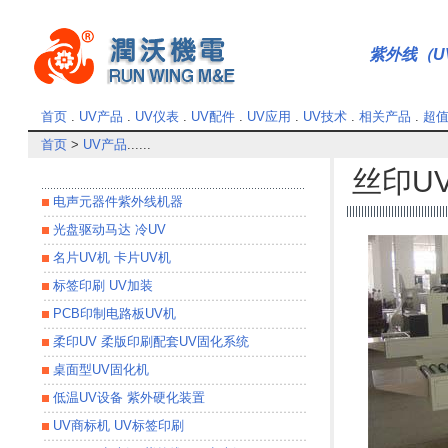
紫外线（UV
首页
.
UV产品
.
UV仪表
.
UV配件
.
UV应用
.
UV技术
.
相关产品
.
超
首页
>
UV产品
......
丝印UV
电声元器件紫外线机器
光盘驱动马达 冷UV
名片UV机 卡片UV机
标签印刷 UV加装
PCB印制电路板UV机
柔印UV 柔版印刷配套UV固化系统
桌面型UV固化机
低温UV设备 紫外硬化装置
UV商标机 UV标签印刷