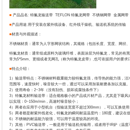
■
产品品名: 特氟龙输送带 TEFLON 特氟龙网带 不锈钢网带 金属网带
■
产品用途:用于安装在紫外线设备、红外线干燥机、输送机系统的传输
■
材质与外观描述：
不锈钢材质：通常为人字形网状结构，其规格（包括长度、宽度、网径、
特氟龙材质：通常组成原料为玻璃纤维，表面涂层为特氟龙，常见的有黑
常为5*5mm、更细或者无网孔（称为特氟龙皮带）,也可依据用户的要求
■
特点介绍：
1）输送带特点：不锈钢材料载重能力较特氟龙强，传导热的能力强，洁净程
范围等，速度快时，噪音较大一些，通过可以采用加装耐磨条加以克服。
2）使用寿命：2~3年（没有刮伤、损坏或腐蚀条件下）
3）特氟龙材料输送带：适合规格极小的产品或片材产品，尤其是下吸风
以实现：0~150m/min，高速时噪音较小；
4）两者在应用于小型机台（指输送宽度不超过300mm），可以互换使
5）两者都是耐紫外线老化，特氟龙的瞬间耐温温度约：180度，建议在低
6）不锈钢的耐温能力较强，可以用于温度较高的环境。
7）其他：PVC输送带，一般是用于输送机传输用，或者用于IR炉（温度