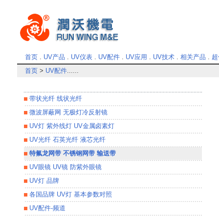
首页
.
UV产品
.
UV仪表
.
UV配件
.
UV应用
.
UV技术
.
相关产品
.
超
首页
>
UV配件
......
带状光纤 线状光纤
微波屏蔽网 无极灯冷反射镜
UV灯 紫外线灯 UV金属卤素灯
UV光纤 石英光纤 液芯光纤
特氟龙网带 不锈钢网带 输送带
UV眼镜 UV镜 防紫外眼镜
UV灯 品牌
各国品牌 UV灯 基本参数对照
UV配件-频道